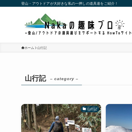
登山・アウトドアが大好きな私の一押しの道具達をご紹介！
ホーム
山行記
山行記
– category –
山行記