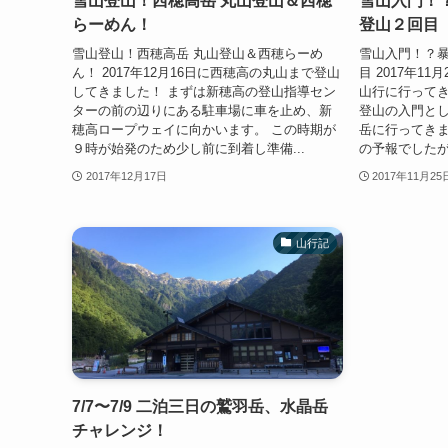
雪山登山！西穂高岳 丸山登山＆西穂
雪山入門！
らーめん！
登山２回目
雪山登山！西穂高岳 丸山登山＆西穂らーめ
雪山入門！？暴
ん！ 2017年12月16日に西穂高の丸山まで登山
目 2017年1
してきました！ まずは新穂高の登山指導セン
山行に行ってき
ターの前の辺りにある駐車場に車を止め、新
登山の入門と
穂高ロープウェイに向かいます。 この時期が
岳に行ってきま
９時が始発のため少し前に到着し準備...
の予報でしたが
2017年12月17日
2017年11月25
山行記
7/7〜7/9 二泊三日の鷲羽岳、水晶岳
チャレンジ！