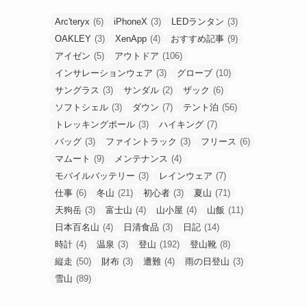
Arc'teryx
(6)
iPhoneX
(3)
LEDランタン
(3)
OAKLEY
(3)
XenApp
(4)
おすすめ記事
(9)
アイゼン
(5)
アウトドア
(106)
インサレーションウェア
(3)
グローブ
(10)
サングラス
(3)
サンダル
(2)
ザック
(6)
ソフトシェル
(3)
ダウン
(7)
テント泊
(56)
トレッキングポール
(3)
ハイキング
(7)
バッグ
(3)
ファイントラック
(3)
フリース
(6)
マムート
(9)
メンテナンス
(4)
モバイルバッテリー
(3)
レインウェア
(7)
仕事
(6)
冬山
(21)
初心者
(3)
夏山
(71)
天狗岳
(3)
富士山
(4)
山小屋
(4)
山飯
(11)
日本百名山
(4)
日清食品
(3)
日記
(14)
時計
(4)
温泉
(3)
登山
(192)
登山靴
(8)
縦走
(50)
財布
(3)
遭難
(4)
雨の日登山
(3)
雪山
(89)