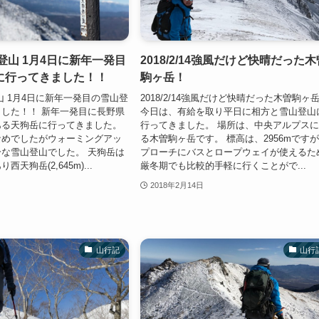
登山 1月4日に新年一発目
2018/2/14強風だけど快晴だった木
に行ってきました！！
駒ヶ岳！
山 1月4日に新年一発目の雪山登
2018/2/14強風だけど快晴だった木曽駒ヶ
した！！ 新年一発目に長野県
今日は、有給を取り平日に相方と雪山登山
ある天狗岳に行ってきました。
行ってきました。 場所は、中央アルプス
なめでしたがウォーミングアッ
る木曽駒ヶ岳です。 標高は、2956mです
な雪山登山でした。 天狗岳は
プローチにバスとロープウェイが使えるた
天狗岳(2,645m)...
厳冬期でも比較的手軽に行くことがで...
2018年2月14日
山行記
山行