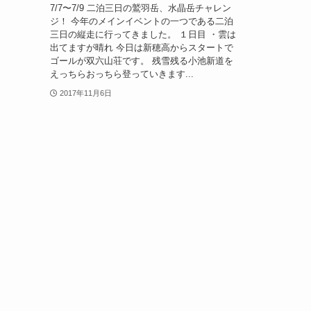
7/7〜7/9 二泊三日の鷲羽岳、水晶岳チャレン
ジ！ 今年のメインイベントの一つである二泊
三日の縦走に行ってきました。 １日目 ・雲は
出てますが晴れ 今日は新穂高からスタートで
ゴールが双六山荘です。 残雪残る小池新道を
えっちらおっちら登っていきます...
2017年11月6日