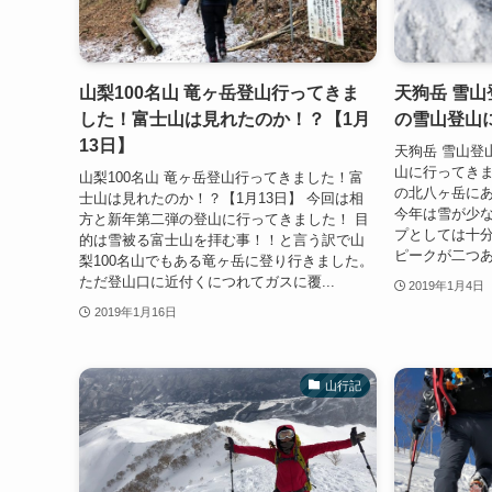
山梨100名山 竜ヶ岳登山行ってきま
天狗岳 雪山
した！富士山は見れたのか！？【1月
の雪山登山
13日】
天狗岳 雪山登
山に行ってきま
山梨100名山 竜ヶ岳登山行ってきました！富
の北八ヶ岳に
士山は見れたのか！？【1月13日】 今回は相
今年は雪が少
方と新年第二弾の登山に行ってきました！ 目
プとしては十分
的は雪被る富士山を拝む事！！と言う訳で山
ピークが二つあり西
梨100名山でもある竜ヶ岳に登り行きました。
ただ登山口に近付くにつれてガスに覆...
2019年1月4日
2019年1月16日
山行記