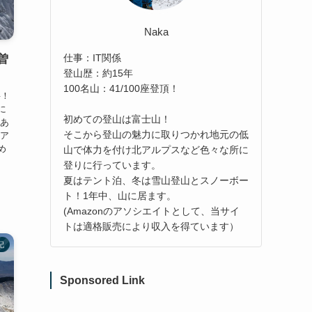
Naka
仕事：IT関係
曽
登山歴：約15年
100名山：41/100座登頂！
岳！
に
初めての登山は富士山！
にあ
そこから登山の魅力に取りつかれ地元の低
がア
め
山で体力を付け北アルプスなど色々な所に
登りに行っています。
夏はテント泊、冬は雪山登山とスノーボー
ト！1年中、山に居ます。
(Amazonのアソシエイトとして、当サイ
トは適格販売により収入を得ています）
記
Sponsored Link