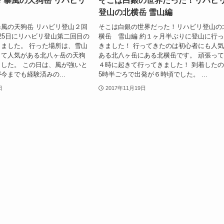
？暴風の天狗岳 リハビリ
そこは白銀の世界だった！リハビ
登山の北横岳 雪山編
風の天狗岳 リハビリ登山２回
そこは白銀の世界だった！リハビリ登山の
1月25日にリハビリ登山第二回目の
横岳 雪山編 約１ヶ月半ぶりに登山に行
ました。 行った場所は、雪山
きました！ 行ってきたのは初心者にも人
して人気がある北八ヶ岳の天狗
ある北八ヶ岳にある北横岳です。 頑張っ
した。 この日は、風が強いと
４時に起きて行ってきました！ 到着した
今までも経験済みの...
5時半ごろで出発が６時頃でした。 ...
日
2017年11月19日