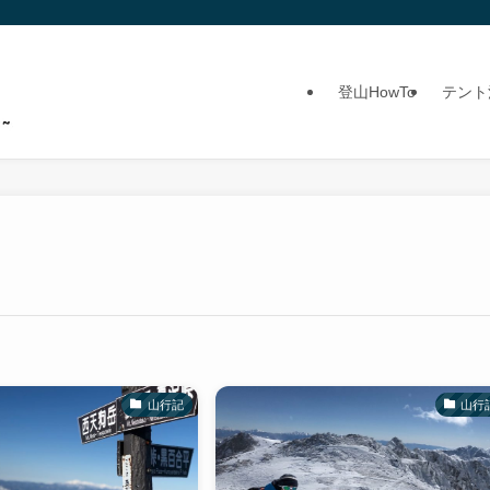
登山HowTo
テント
山行記
山行