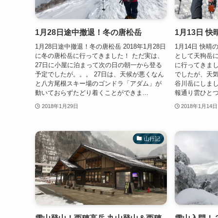
1月28日途中撤退！冬の唐松岳
1月13日 
1月28日途中撤退！冬の唐松岳 2018年1月28日
1月14日 快晴
に冬の唐松岳に行ってきました！ ただ実は、
として天狗岳
27日に小屋に泊まって次の日の朝一から登る
に行ってきまし
予定でしたが。。。 27日は、天候が悪くなん
でしたが、天
と八方尾根スキー場のゴンドラ「アダム」が
谷川岳にしまし
動いておらずたどり着くことができま...
報通り雲ひとつ
2018年1月29日
2018年1月14日
山行記