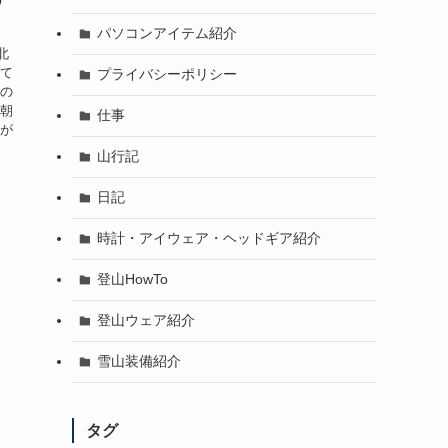
リ
パソコンアイテム紹介
北
って
プライバシーポリシー
気の
て朝
仕事
のが
山行記
日記
時計・アイウェア・ヘッドギア紹介
登山HowTo
登山ウェア紹介
雪山装備紹介
タグ