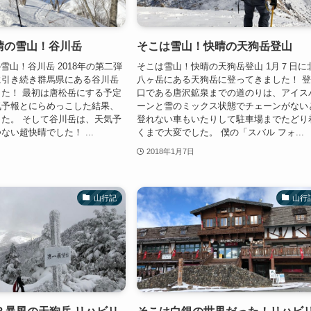
快晴の雪山！谷川岳
そこは雪山！快晴の天狗岳登山
の雪山！谷川岳 2018年の第二弾
そこは雪山！快晴の天狗岳登山 1月７日に
に引き続き群馬県にある谷川岳
八ヶ岳にある天狗岳に登ってきました！ 
た！ 最初は唐松岳にする予定
口である唐沢鉱泉までの道のりは、アイス
気予報とにらめっこした結果、
ーンと雪のミックス状態でチェーンがない
た。 そして谷川岳は、天気予
登れない車もいたりして駐車場までたどり
ない超快晴でした！ ...
くまで大変でした。 僕の「スバル フォ...
2018年1月7日
山行記
山行