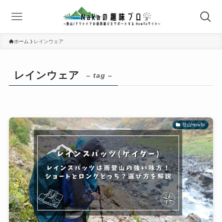
ホーム
レインウェア
レインウェア
– tag –
登山HowTo