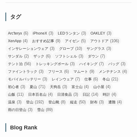
タグ
(6)
(3)
(3)
(3)
Arc'teryx
iPhoneX
LEDランタン
OAKLEY
(4)
(9)
(5)
(106)
XenApp
おすすめ記事
アイゼン
アウトドア
(3)
(10)
(3)
インサレーションウェア
グローブ
サングラス
(2)
(6)
(3)
(7)
サンダル
ザック
ソフトシェル
ダウン
(56)
(3)
(7)
(3)
テント泊
トレッキングポール
ハイキング
バッグ
(3)
(6)
(9)
(4)
ファイントラック
フリース
マムート
メンテナンス
(3)
(7)
(6)
(21)
モバイルバッテリー
レインウェア
仕事
冬山
(3)
(71)
(3)
(4)
(4)
初心者
夏山
天狗岳
富士山
山小屋
(11)
(4)
(3)
(14)
(4)
山飯
日本百名山
日清食品
日記
時計
(3)
(192)
(8)
(50)
(3)
(4)
温泉
登山
登山靴
縦走
財布
遭難
(3)
(89)
雨の日登山
雪山
Blog Rank