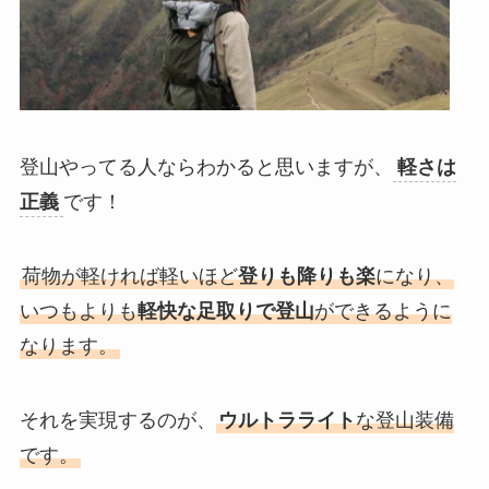
登山やってる人ならわかると思いますが、
軽さは
正義
です！
荷物が軽ければ軽いほど
登りも降りも楽
になり、
いつもよりも
軽快な足取りで登山
ができるように
なります。
それを実現するのが、
ウルトラライト
な登山装備
です。