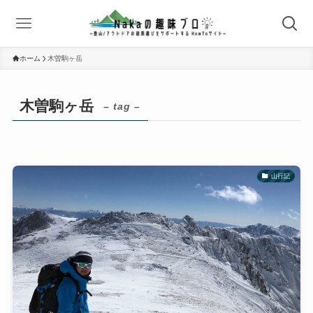
ホーム
木曽駒ヶ岳
木曽駒ヶ岳
– tag –
山行記