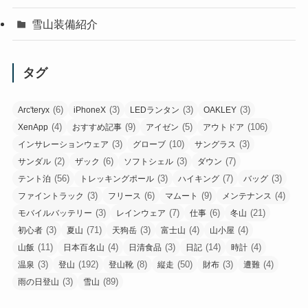
雪山装備紹介
タグ
(6)
(3)
(3)
(3)
Arc'teryx
iPhoneX
LEDランタン
OAKLEY
(4)
(9)
(5)
(106)
XenApp
おすすめ記事
アイゼン
アウトドア
(3)
(10)
(3)
インサレーションウェア
グローブ
サングラス
(2)
(6)
(3)
(7)
サンダル
ザック
ソフトシェル
ダウン
(56)
(3)
(7)
(3)
テント泊
トレッキングポール
ハイキング
バッグ
(3)
(6)
(9)
(4)
ファイントラック
フリース
マムート
メンテナンス
(3)
(7)
(6)
(21)
モバイルバッテリー
レインウェア
仕事
冬山
(3)
(71)
(3)
(4)
(4)
初心者
夏山
天狗岳
富士山
山小屋
(11)
(4)
(3)
(14)
(4)
山飯
日本百名山
日清食品
日記
時計
(3)
(192)
(8)
(50)
(3)
(4)
温泉
登山
登山靴
縦走
財布
遭難
(3)
(89)
雨の日登山
雪山