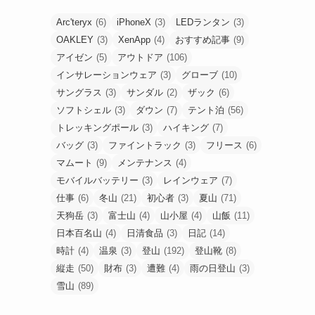
Arc'teryx
(6)
iPhoneX
(3)
LEDランタン
(3)
OAKLEY
(3)
XenApp
(4)
おすすめ記事
(9)
アイゼン
(5)
アウトドア
(106)
インサレーションウェア
(3)
グローブ
(10)
サングラス
(3)
サンダル
(2)
ザック
(6)
ソフトシェル
(3)
ダウン
(7)
テント泊
(56)
トレッキングポール
(3)
ハイキング
(7)
バッグ
(3)
ファイントラック
(3)
フリース
(6)
マムート
(9)
メンテナンス
(4)
モバイルバッテリー
(3)
レインウェア
(7)
仕事
(6)
冬山
(21)
初心者
(3)
夏山
(71)
天狗岳
(3)
富士山
(4)
山小屋
(4)
山飯
(11)
日本百名山
(4)
日清食品
(3)
日記
(14)
時計
(4)
温泉
(3)
登山
(192)
登山靴
(8)
縦走
(50)
財布
(3)
遭難
(4)
雨の日登山
(3)
雪山
(89)