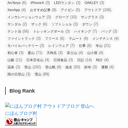
(6)
(3)
(3)
(3)
Arc'teryx
iPhoneX
LEDランタン
OAKLEY
(4)
(9)
(5)
(106)
XenApp
おすすめ記事
アイゼン
アウトドア
(3)
(10)
(3)
インサレーションウェア
グローブ
サングラス
(2)
(6)
(3)
(7)
サンダル
ザック
ソフトシェル
ダウン
(56)
(3)
(7)
(3)
テント泊
トレッキングポール
ハイキング
バッグ
(3)
(6)
(9)
(4)
ファイントラック
フリース
マムート
メンテナンス
(3)
(7)
(6)
(21)
モバイルバッテリー
レインウェア
仕事
冬山
(3)
(71)
(3)
(4)
(4)
初心者
夏山
天狗岳
富士山
山小屋
(11)
(4)
(3)
(14)
(4)
山飯
日本百名山
日清食品
日記
時計
(3)
(192)
(8)
(50)
(3)
(4)
温泉
登山
登山靴
縦走
財布
遭難
(3)
(89)
雨の日登山
雪山
Blog Rank
にほんブログ村