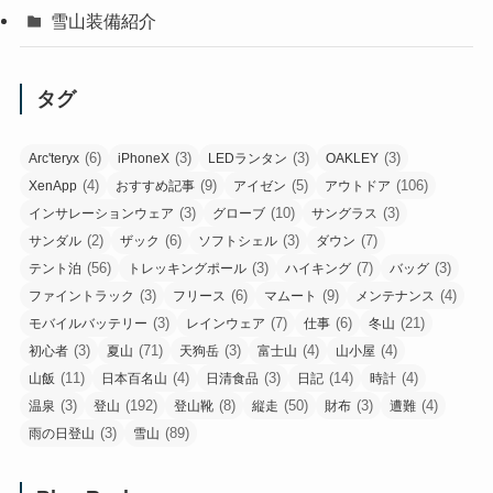
雪山装備紹介
タグ
(6)
(3)
(3)
(3)
Arc'teryx
iPhoneX
LEDランタン
OAKLEY
(4)
(9)
(5)
(106)
XenApp
おすすめ記事
アイゼン
アウトドア
(3)
(10)
(3)
インサレーションウェア
グローブ
サングラス
(2)
(6)
(3)
(7)
サンダル
ザック
ソフトシェル
ダウン
(56)
(3)
(7)
(3)
テント泊
トレッキングポール
ハイキング
バッグ
(3)
(6)
(9)
(4)
ファイントラック
フリース
マムート
メンテナンス
(3)
(7)
(6)
(21)
モバイルバッテリー
レインウェア
仕事
冬山
(3)
(71)
(3)
(4)
(4)
初心者
夏山
天狗岳
富士山
山小屋
(11)
(4)
(3)
(14)
(4)
山飯
日本百名山
日清食品
日記
時計
(3)
(192)
(8)
(50)
(3)
(4)
温泉
登山
登山靴
縦走
財布
遭難
(3)
(89)
雨の日登山
雪山