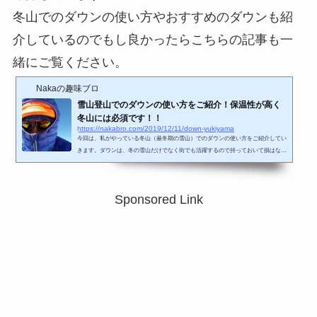
冬山でのダウンの使い方やおすすめのダウンも紹
介しているのでもし良かったらこちらの記事も一
緒にご覧ください。
Nakaの趣味ブロ
雪山登山でのダウンの使い方をご紹介！保温性が高く
冬山には必須です！！
https://nakabro.com/2019/12/11/down-yukiyama
今回は、私がやっている冬山（厳冬期の雪山）でのダウンの使い方をご紹介してい
きます。ダウンは、冬の雪山だけでなく街でも活躍するので持っておいて損はない
と思いますよ！最後におすすめのダウン製品をご紹介しています。冬山（雪山）登
山でのダウンの使い方は！？登山での保温を目的として着るウェアとしてはダウ
ン、フリース、インサレーションなど種類がありますが今回はその中でダウンにつ
Sponsored Link
いて書いていきます。先ほど挙げたウェアの種類の中では、一番保温力が高く、軽
さでも優っているのがダウンです。ただメリットだけではな...