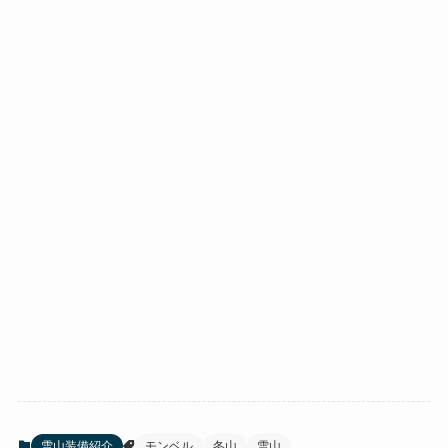
雪山装備紹介
モンベル
冬山
雪山