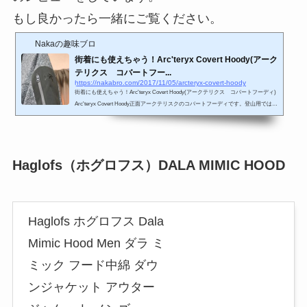
もし良かったら一緒にご覧ください。
Nakaの趣味ブロ
街着にも使えちゃう！Arc'teryx Covert Hoody(アーク
テリクス コバートフー...
https://nakabro.com/2017/11/05/arcteryx-covert-hoody
街着にも使えちゃう！Arc'teryx Covert Hoody(アークテリクス コバートフーディ)
Arc'teryx Covert Hoody正面アークテリスクのコバートフーディです。登山用ではな
く主にキャンプなどのアウトドアや街着として使用しています。生地が滑らかでと
ても肌触りがよく着心地が良いのが特徴です。またファスナーが首に当たらないよ
うにするためにガードが付いているなど細かなところまで作りこまれています。機
能としてはアウトドアウエアらしく速乾,耐風機能があります。風をシャットアウ
Haglofs（ホグロフス）DALA MIMIC HOOD
トするためとても暖かいです。秋から冬、...
Haglofs ホグロフス Dala
Mimic Hood Men ダラ ミ
ミック フード中綿 ダウ
ンジャケット アウター