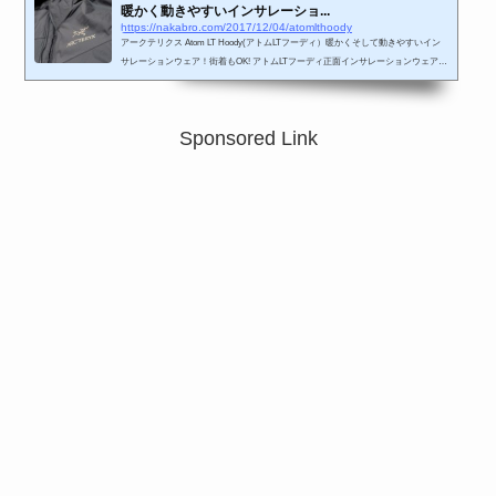
暖かく動きやすいインサレーショ...
https://nakabro.com/2017/12/04/atomlthoody
アークテリクス Atom LT Hoody(アトムLTフーディ）暖かくそして動きやすいイン
サレーションウェア！街着もOK! アトムLTフーディ正面インサレーションウェアの
アークテリスクのアトムLTフーディです。主に、秋冬山用に使用するために購入し
ました。もちろん、シルエットがかっこ良いので街着でも使用可能です。山で８
割、街では２割の使用を想定してます。重量が360gと、とても軽く着心地に関して
Sponsored Link
もとても気持ちが良いです。袖も通しやすく着やすいのも特徴です。外側のポケッ
トに関しては正面の左右に１つずつ付いています。ファスナの...