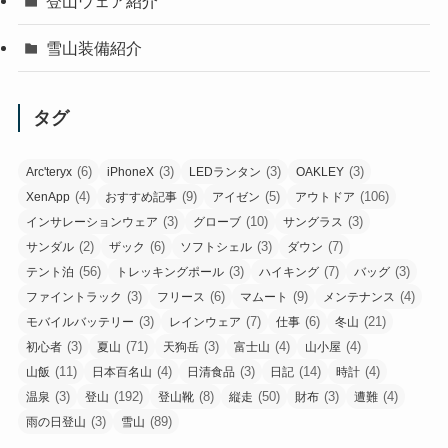
登山ウェア紹介
雪山装備紹介
タグ
(6)
(3)
(3)
(3)
Arc'teryx
iPhoneX
LEDランタン
OAKLEY
(4)
(9)
(5)
(106)
XenApp
おすすめ記事
アイゼン
アウトドア
(3)
(10)
(3)
インサレーションウェア
グローブ
サングラス
(2)
(6)
(3)
(7)
サンダル
ザック
ソフトシェル
ダウン
(56)
(3)
(7)
(3)
テント泊
トレッキングポール
ハイキング
バッグ
(3)
(6)
(9)
(4)
ファイントラック
フリース
マムート
メンテナンス
(3)
(7)
(6)
(21)
モバイルバッテリー
レインウェア
仕事
冬山
(3)
(71)
(3)
(4)
(4)
初心者
夏山
天狗岳
富士山
山小屋
(11)
(4)
(3)
(14)
(4)
山飯
日本百名山
日清食品
日記
時計
(3)
(192)
(8)
(50)
(3)
(4)
温泉
登山
登山靴
縦走
財布
遭難
(3)
(89)
雨の日登山
雪山