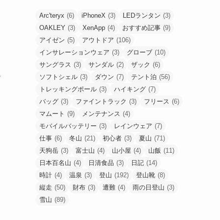
Arc'teryx
(6)
iPhoneX
(3)
LEDランタン
(3)
OAKLEY
(3)
XenApp
(4)
おすすめ記事
(9)
アイゼン
(5)
アウトドア
(106)
インサレーションウェア
(3)
グローブ
(10)
サングラス
(3)
サンダル
(2)
ザック
(6)
ソフトシェル
(3)
ダウン
(7)
テント泊
(56)
す
トレッキングポール
(3)
ハイキング
(7)
バッグ
(3)
ファイントラック
(3)
フリース
(6)
マムート
(9)
メンテナンス
(4)
モバイルバッテリー
(3)
レインウェア
(7)
仕事
(6)
冬山
(21)
初心者
(3)
夏山
(71)
と
天狗岳
(3)
富士山
(4)
山小屋
(4)
山飯
(11)
日本百名山
(4)
日清食品
(3)
日記
(14)
時計
(4)
温泉
(3)
登山
(192)
登山靴
(8)
縦走
(50)
財布
(3)
遭難
(4)
雨の日登山
(3)
雪山
(89)