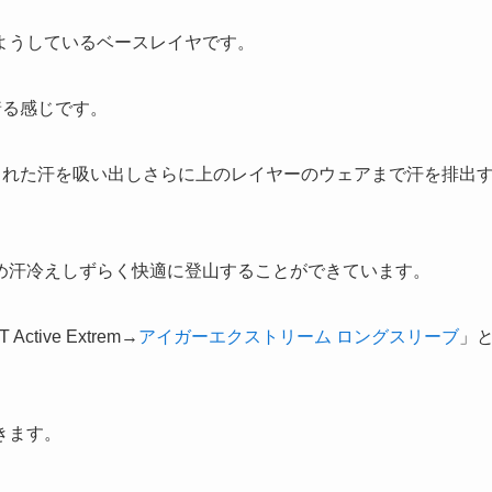
ようしているベースレイヤです。
着る感じです。
された汗を吸い出しさらに上のレイヤーのウェアまで汗を排出
め汗冷えしずらく快適に登山することができています。
ive Extrem→
アイガーエクストリーム ロングスリーブ
」
きます。