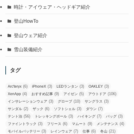
時計・アイウェア・ヘッドギア紹介
登山HowTo
登山ウェア紹介
雪山装備紹介
タグ
(6)
(3)
(3)
(3)
Arc'teryx
iPhoneX
LEDランタン
OAKLEY
(4)
(9)
(5)
(106)
XenApp
おすすめ記事
アイゼン
アウトドア
(3)
(10)
(3)
インサレーションウェア
グローブ
サングラス
(2)
(6)
(3)
(7)
サンダル
ザック
ソフトシェル
ダウン
(56)
(3)
(7)
(3)
テント泊
トレッキングポール
ハイキング
バッグ
(3)
(6)
(9)
(4)
ファイントラック
フリース
マムート
メンテナンス
(3)
(7)
(6)
(21)
モバイルバッテリー
レインウェア
仕事
冬山