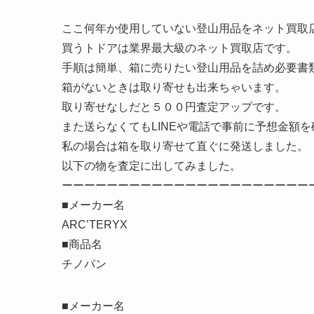
ここ何年か使用していない登山用品をネット買取
買うトドアは業界最大級のネット買取店です。
手順は簡単、箱に売りたい登山用品を詰め必要書
箱がないときは取り寄せも出来ちゃいます。
取り寄せなしだと５００円査定アップです。
また送らなくてもLINEや電話で事前に予想金額
私の場合は箱を取り寄せて直ぐに発送しました。
以下の物を査定に出してみました。
ーーーーーーーーーーーーーーーーーーーーーー
■メーカー名
ARC’TERYX
■商品名
チノパン
■メーカー名