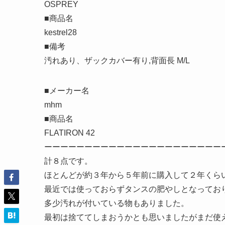
OSPREY
■商品名
kestrel28
■備考
汚れあり、ザックカバー有り,背面長 M/L
■メーカー名
mhm
■商品名
FLATIRON 42
ーーーーーーーーーーーーーーーーーーーーーー
計８点です。
ほとんどが約３年から５年前に購入して２年くら
最近では使っておらずタンスの肥やしとなってお
多少汚れが付いている物もありました。
最初は捨ててしまおうかとも思いましたがまだ使