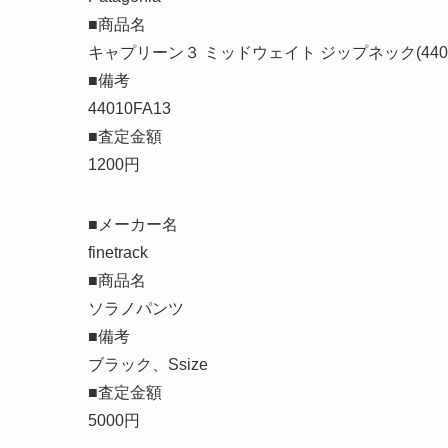
■商品名
キャプリーン３ ミッドウェイト ジップネック(4401
■備考
44010FA13
■査定金額
1200円
■メーカー名
finetrack
■商品名
ソラノパンツ
■備考
ブラック、Ssize
■査定金額
5000円