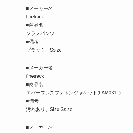
■メーカー名
finetrack
■商品名
ソラノパンツ
■備考
ブラック、Ssize
■メーカー名
finetrack
■商品名
エバーブレスフォトンジャケット(FAM0311)
■備考
汚れあり、Size:Ssize
■メーカー名