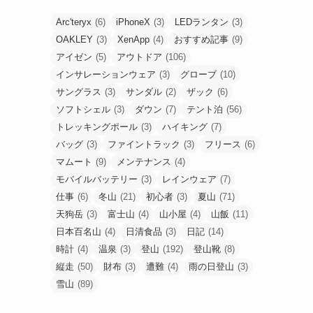
Arc'teryx
(6)
iPhoneX
(3)
LEDランタン
(3)
OAKLEY
(3)
XenApp
(4)
おすすめ記事
(9)
アイゼン
(5)
アウトドア
(106)
インサレーションウェア
(3)
グローブ
(10)
サングラス
(3)
サンダル
(2)
ザック
(6)
ソフトシェル
(3)
ダウン
(7)
テント泊
(56)
トレッキングポール
(3)
ハイキング
(7)
バッグ
(3)
ファイントラック
(3)
フリース
(6)
マムート
(9)
メンテナンス
(4)
モバイルバッテリー
(3)
レインウェア
(7)
仕事
(6)
冬山
(21)
初心者
(3)
夏山
(71)
天狗岳
(3)
富士山
(4)
山小屋
(4)
山飯
(11)
日本百名山
(4)
日清食品
(3)
日記
(14)
時計
(4)
温泉
(3)
登山
(192)
登山靴
(8)
縦走
(50)
財布
(3)
遭難
(4)
雨の日登山
(3)
雪山
(89)