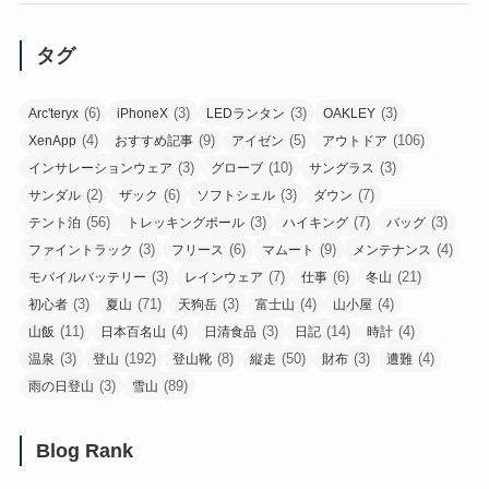
タグ
(6)
(3)
(3)
(3)
Arc'teryx
iPhoneX
LEDランタン
OAKLEY
(4)
(9)
(5)
(106)
XenApp
おすすめ記事
アイゼン
アウトドア
(3)
(10)
(3)
インサレーションウェア
グローブ
サングラス
(2)
(6)
(3)
(7)
サンダル
ザック
ソフトシェル
ダウン
(56)
(3)
(7)
(3)
テント泊
トレッキングポール
ハイキング
バッグ
(3)
(6)
(9)
(4)
ファイントラック
フリース
マムート
メンテナンス
(3)
(7)
(6)
(21)
モバイルバッテリー
レインウェア
仕事
冬山
(3)
(71)
(3)
(4)
(4)
初心者
夏山
天狗岳
富士山
山小屋
(11)
(4)
(3)
(14)
(4)
山飯
日本百名山
日清食品
日記
時計
(3)
(192)
(8)
(50)
(3)
(4)
温泉
登山
登山靴
縦走
財布
遭難
(3)
(89)
雨の日登山
雪山
Blog Rank