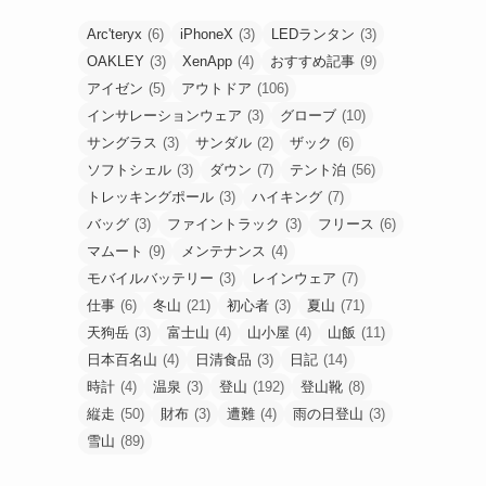
Arc'teryx
(6)
iPhoneX
(3)
LEDランタン
(3)
OAKLEY
(3)
XenApp
(4)
おすすめ記事
(9)
アイゼン
(5)
アウトドア
(106)
インサレーションウェア
(3)
グローブ
(10)
サングラス
(3)
サンダル
(2)
ザック
(6)
ソフトシェル
(3)
ダウン
(7)
テント泊
(56)
トレッキングポール
(3)
ハイキング
(7)
バッグ
(3)
ファイントラック
(3)
フリース
(6)
マムート
(9)
メンテナンス
(4)
モバイルバッテリー
(3)
レインウェア
(7)
仕事
(6)
冬山
(21)
初心者
(3)
夏山
(71)
天狗岳
(3)
富士山
(4)
山小屋
(4)
山飯
(11)
日本百名山
(4)
日清食品
(3)
日記
(14)
時計
(4)
温泉
(3)
登山
(192)
登山靴
(8)
縦走
(50)
財布
(3)
遭難
(4)
雨の日登山
(3)
雪山
(89)