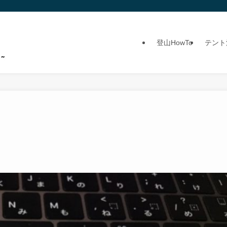
登山HowTo
テント