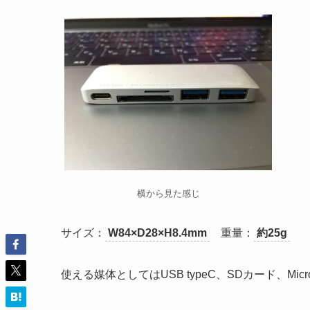
横から見た感じ
サイズ：
W84×D28×H8.4mm
重量：
約25g
使える媒体としてはUSB typeC、SDカード、Mic