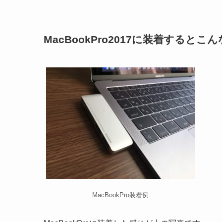
MacBookPro2017に装着するとこ
MacBookPro装着例