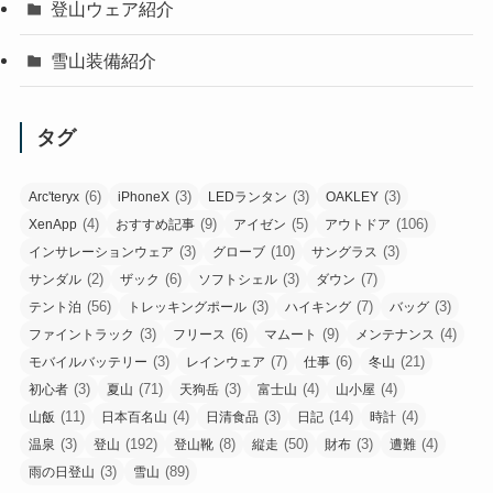
登山ウェア紹介
雪山装備紹介
タグ
(6)
(3)
(3)
(3)
Arc'teryx
iPhoneX
LEDランタン
OAKLEY
(4)
(9)
(5)
(106)
XenApp
おすすめ記事
アイゼン
アウトドア
(3)
(10)
(3)
インサレーションウェア
グローブ
サングラス
(2)
(6)
(3)
(7)
サンダル
ザック
ソフトシェル
ダウン
(56)
(3)
(7)
(3)
テント泊
トレッキングポール
ハイキング
バッグ
(3)
(6)
(9)
(4)
ファイントラック
フリース
マムート
メンテナンス
(3)
(7)
(6)
(21)
モバイルバッテリー
レインウェア
仕事
冬山
(3)
(71)
(3)
(4)
(4)
初心者
夏山
天狗岳
富士山
山小屋
(11)
(4)
(3)
(14)
(4)
山飯
日本百名山
日清食品
日記
時計
(3)
(192)
(8)
(50)
(3)
(4)
温泉
登山
登山靴
縦走
財布
遭難
(3)
(89)
雨の日登山
雪山